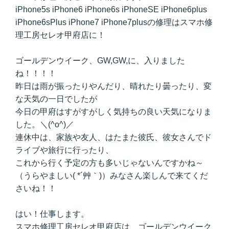
iPhone5s iPhone6 iPhone6s iPhoneSE iPhone6plus
iPhone6sPlus iPhone7 iPhone7plusの修理はスマホ修
理工房セレオ甲府店に！
ゴールデンウイーク、GW,GW,に、入りました
ね！！！！
昨日は雨が振ったりやんだり、晴れたり曇ったり、変
な天気の一日でしたが
今日の甲府はすがすがしく気持ちの良い天気になりま
した。＼(^o^)／
連休中は、家族や友人、はたまた彼氏、彼女さんでド
ライブや旅行に行ったり、
これから行く予定の方も多いじゃないんですかね～
（うらやましい( *´艸｀)）みなさん楽しんで来てくだ
さいね！！
はい！仕事します。
スマホ修理工房セレオ甲府店は、ゴールデンウイーク