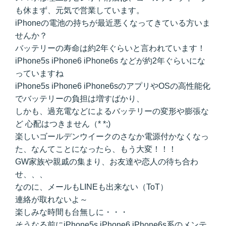
も休まず、元気で営業しています。
iPhoneの電池の持ちが最近悪くなってきている方いま
せんか？
バッテリーの寿命は約2年ぐらいと言われています！
iPhone5s iPhone6 iPhone6s などが約2年ぐらいにな
っていますね
iPhone5s iPhone6 iPhone6sのアプリやOSの高性能化
でバッテリーの負担は増すばかり、
しかも、過充電などによるバッテリーの変形や膨張な
ど 心配はつきません（* *;)
楽しいゴールデンウイークのさなか電源付かなくなっ
た、なんてことになったら、もう大変！！！
GW家族や親戚の集まり、お友達や恋人の待ち合わ
せ、、、
なのに、メールもLINEも出来ない（ToT）
連絡が取れないよ～
楽しみな時間も台無しに・・・
そうなる前にiPhone5s iPhone6 iPhone6s系のメンテ