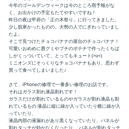
今年のゴールデンウィークは今のところ雨予報がな
く、お出かけの予定もたてやすいですね！
昨日の夜は甲府の「正の木祭り」に行ってきました。
少し肌寒かったものの、大勢の人でにぎわっていまし
たよ。
そこで見つけたチョコバナナの屋台のチョコバナナ！
可愛いおめめに唇グミやプチのポテチで作ったくちば
しがくっついていて、とってもキュート(>u<)
ミニオンズにそっくりなチョコバナナもあり、思わず
買って食べてしまいました♪
さて、iPhoneの修理で一番多い修理のお話です。
それはガラス割れ液晶割れです！
ガラスだけが割れているものやガラスが割れ液晶も割
れているもの 液晶に縦に線が入っていたり横に線が入
っていたり、
液晶内部の液漏れがあり黒くなっていたり、パネルが
割れタッチが効かなくなったり、 パネルが割れタッチ