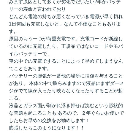
みます原因として多くが劣化でだいたい2年がバッテ
リーの寿命と言われており
どんどん電池の持ちが悪くなっていき電源が早く切れ
1日何回も充電しないと、なんて不便なこともありま
す。
原因のもう一つが荷重充電です。充電コードが断線し
ているのに充電したり、正規品ではないコードやモバ
イルバッテリーで、
車の中での充電ですることによって早めてしまうなん
てこともあります。
バッテリーの膨張が一番他の場所に損傷を与えること
があり、 本体の中で膨らみますので液晶にまずダーメ
ジがでて線が入ったり映らなくなったりすることが起
こる、
液晶とガラス面が剥がれ浮き押せば沈むという形状的
な問題も起こることも あるので、２年ぐらいお使いで
したらお早めの交換をお勧めします！
膨張したらこのようになります！！