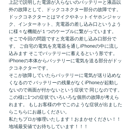
上記で説明した電源が入らないのバッテリーと液晶以
外の故障として、ドックコネクター部分の故障です。
ドックコネクターとはマイクやネットイヤホンジャッ
ク、インターネット、充電器の差し込み口というよう
に様々な機能が１つのケーブルに繋がっています。
そこで今回の問題ですと充電器の差し込み口部分で
す。 ご自宅の電気を充電器を通しiPhoneの中に流し
込みます そこでバッテリーに蓄えるという形です。
iPhoneの本体からバッテリーに電気を送る部分がドッ
クコネクターです。
そこが故障していたらバッテリーに電気が送り込めな
くなるので バッテリーの残量がなくiPhoneが起動し
ないので画面が付かないという症状で 同じなのです。
この様に1つの症状でいろいろな個所の故障が考えら
れます。 もしお客様の中でこのような症状が出ました
らこちらにお越しください。
私たちプロが修理いたします！おまかせください！！
地域最安値でお待ちしています！！！