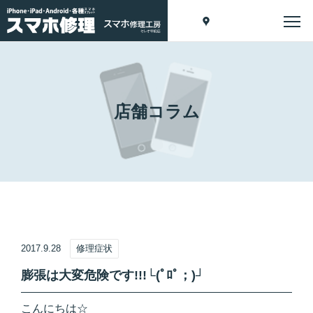
店舗コラム
2017.9.28
修理症状
膨張は大変危険です!!!└(ﾟﾛﾟ；)┘
こんにちは☆