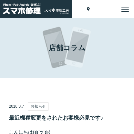
店舗コラム
2018.3.7
お知らせ
最近機種変更をされたお客様必見です♪
こんにちは(◍´͈ꈊ`͈◍)