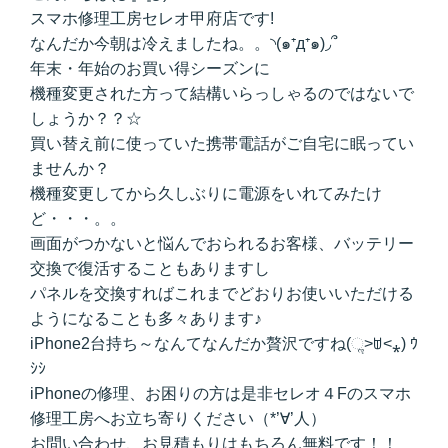
スマホ修理工房セレオ甲府店です!
なんだか今朝は冷えましたね。。◝(๑⁺д⁺๑)◞՞
年末・年始のお買い得シーズンに
機種変更された方って結構いらっしゃるのではないで
しょうか？？☆
買い替え前に使っていた携帯電話がご自宅に眠ってい
ませんか？
機種変更してから久しぶりに電源をいれてみたけ
ど・・・。。
画面がつかないと悩んでおられるお客様、バッテリー
交換で復活することもありますし
パネルを交換すればこれまでどおりお使いいただける
ようになることも多々あります♪
iPhone2台持ち～なんてなんだか贅沢ですね(ૢ˃ꌂ˂⁎) ｳ
ｼｼ
iPhoneの修理、お困りの方は是非セレオ４Fのスマホ
修理工房へお立ち寄りください（*’∀’人）
お問い合わせ、お見積もりはもちろん無料です！！