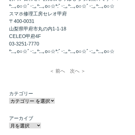
*:..｡o○☆ﾟ･:,｡*:..｡o○☆*:ﾟ･:,｡*:..｡o○☆ﾟ･:,｡*:..｡o○☆
スマホ修理工房セレオ甲府
〒400-0031
山梨県甲府市丸の内1-1-18
CELEO甲府4F
03-3251-7770
*:..｡o○☆ﾟ･:,｡*:..｡o○☆*:ﾟ･:,｡*:..｡o○☆ﾟ･:,｡*:..｡o○☆
＜ 前へ
次へ ＞
カテゴリー
アーカイブ