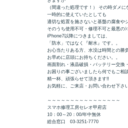
きますが
（間違った処理です！） その時ダメに
一時的に使えていたとしても
適切な処置を施さないと基盤の腐食や
そのうち使用不可・修理不可と最悪のｼ
iPhone7以降につきましては、
「防水」ではなく『耐水』です。。
お心当たりある方、水没は時間との勝負
お早めに店頭にお持ちください。。
画面割れ・液晶破損・バッテリー交換
お困りの事ございましたら何でもご相談
精一杯、頑張らせて頂きます!!
お気軽に、ご来店・お問い合わせ下さ
～～～～～～～～～～～～～～～～
スマホ修理工房セレオ甲府店
10：00～20：00/年中無休
総合窓口 03-3251-7770