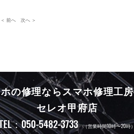
＜ 前へ
次へ ＞
マホの修理ならスマホ修理工房
セレオ甲府店
TEL：050-5482-3733
（営業時間10時〜20時