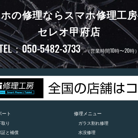
マホの修理ならスマホ修理工房
セレオ甲府店
TEL：050-5482-3733
（営業時間10時〜20時
ポート
修理メニュー
下取り
ガラス割れ修理
保証と補償
水没修理