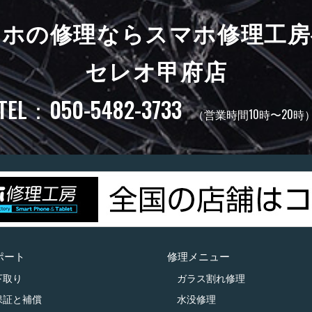
マホの修理ならスマホ修理工房
セレオ甲府店
TEL：050-5482-3733
（営業時間10時〜20時
ポート
修理メニュー
下取り
ガラス割れ修理
保証と補償
水没修理