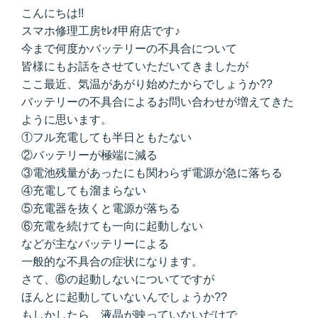
こんにちは!!
スマホ修理工房ｾﾚｵ甲府店です♪
今まで何度かバッテリーの不具合について
皆様にもお話をさせていただいてきましたが
ここ最近、気温があがり始めたからでしょうか??
バッテリーの不具合によるお問い合わせが増えてきた
ように思います。
①フル充電しても半日ともたない
②バッテリーが極端に減る
③電池残量があったにも関わらず電源が急に落ちる
④充電しても溜まらない
⑤充電器を抜くと電源が落ちる
⑥充電を続けても一向に起動しない
などが主なバッテリーによる
一般的な不具合の症状になります。
さて、⑥の起動しないについてですが
ほんとに起動していないんでしょうか??
もしかしたら、液晶が映っていないだけで