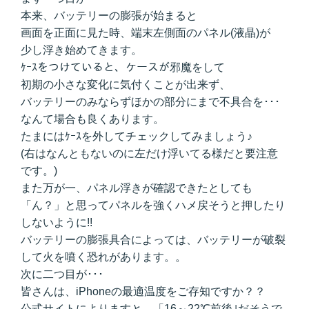
本来、バッテリーの膨張が始まると
画面を正面に見た時、端末左側面のパネル(液晶)が
少し浮き始めてきます。
ｹｰｽをつけていると、ケースが邪魔をして
初期の小さな変化に気付くことが出来ず、
バッテリーのみならずほかの部分にまで不具合を･･･
なんて場合も良くあります。
たまにはｹｰｽを外してチェックしてみましょう♪
(右はなんともないのに左だけ浮いてる様だと要注意
です。)
また万が一、パネル浮きが確認できたとしても
「ん？」と思ってパネルを強くハメ戻そうと押したり
しないように!!
バッテリーの膨張具合によっては、バッテリーが破裂
して火を噴く恐れがあります。。
次に二つ目が･･･
皆さんは、iPhoneの最適温度をご存知ですか？？
公式サイトによりますと、「16～22℃前後｣だそうで