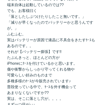
端末自体は起動しているのでは??
でも、お客様曰く
「落としたしぶつけたりしたこと無いです。」
「減りが早くなったのでバッテリーかと思うんです
が。」
ふむふむ。
実はバッテリーが原因で液晶に不具合をきたすｹｰｽも
あるのです。。
それが【バッテリー膨張】です!!
たぶんきっと、ほとんどの方が
iPhoneにｹｰｽを付けているかと思います。
傷や衝撃からしっかり守ってくれる物や
可愛らしい好みのものまで
多種多様のｹｰｽが今販売されています♪
普段使っている中で、ｹｰｽを外す機会って
あまりなくないですか??
実は、そこに落とし穴が。。。。
まず一つ目が･･･