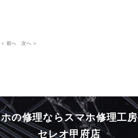
＜ 前へ
次へ ＞
マホの修理ならスマホ修理工房
セレオ甲府店