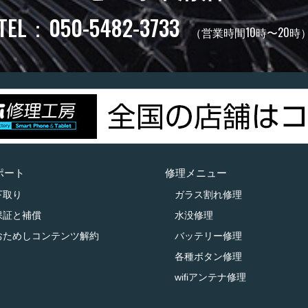
TEL：050-5482-3733
（営業時間10時〜20時
ポート
修理メニュー
下取り
ガラス割れ修理
保証と補償
水没修理
おためしコンテンツ解約
バッテリー修理
各種ボタン修理
wifiアンテナ修理