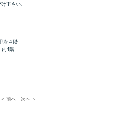
がけ下さい。
甲府４階
」内4階
＜ 前へ
次へ ＞