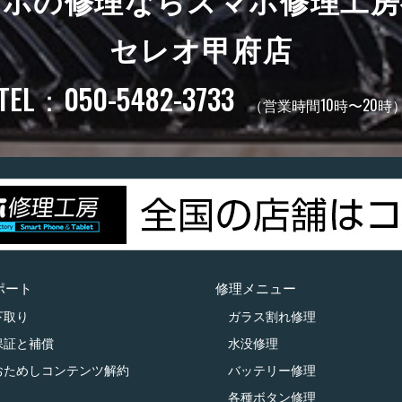
マホの修理ならスマホ修理工房
セレオ甲府店
TEL：050-5482-3733
（営業時間10時〜20時
ポート
修理メニュー
下取り
ガラス割れ修理
保証と補償
水没修理
おためしコンテンツ解約
バッテリー修理
各種ボタン修理