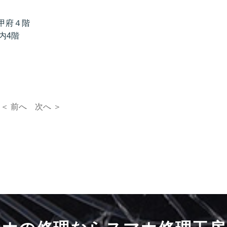
甲府４階
内4階
＜ 前へ
次へ ＞