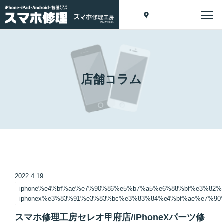
店舗コラム
2022.4.19
iphone%e4%bf%ae%e7%90%86%e5%b7%a5%e6%88%bf%e3%82
iphonex%e3%83%91%e3%83%bc%e3%83%84%e4%bf%ae%e7%9
スマホ修理工房セレオ甲府店/iPhoneXパーツ修