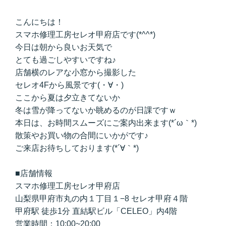
こんにちは！
スマホ修理工房セレオ甲府店です(*^^*)
今日は朝から良いお天気で
とても過ごしやすいですね♪
店舗横のレアな小窓から撮影した
セレオ4Fから風景です(・∀・)
ここから夏は夕立きてないか
冬は雪が降ってないか眺めるのが日課ですｗ
本日は、お時間スムーズにご案内出来ます(*´ω｀*)
散策やお買い物の合間にいかがです♪
ご来店お待ちしております(*´∀｀*)
■店舗情報
スマホ修理工房セレオ甲府店
山梨県甲府市丸の内１丁目１−8 セレオ甲府４階
甲府駅 徒歩1分 直結駅ビル「CELEO」内4階
営業時間：10:00~20:00