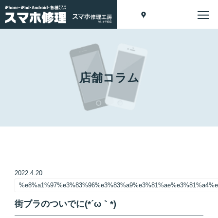
店舗コラム
2022.4.20
%e8%a1%97%e3%83%96%e3%83%a9%e3%81%ae%e3%81%a4%e
街ブラのついでに(*´ω｀*)