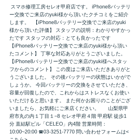
スマホ修理工房セレオ甲府店です。 iPhone8バッテリ
ー交換でご来店のyuki様から頂いたクチコミをご紹介
します。 【iPhone8バッテリー交換でご来店のyuki
様から頂いた評価】 スタッフの説明：わかりやすかっ
たです スタッフの対応：とても良かったです
【iPhone8バッテリー交換でご来店のyuki様から頂い
たコメント】 丁寧な対応ありがとうございました。
【iPhone8バッテリー交換でご来店のyuki様へスタッ
フからのコメント】 この度はご来店いただきありがと
うございました。 その後バッテリーの状態はいかがで
しょうか。 今回バッテリーの交換をさせていただき、
容量が回復したので、これからはストレスなくお使い
いただけると思います。 また何かお困りのことがござ
いましたら、お気軽にご来店ください。 山梨県甲
府市丸の内１丁目１−8 セレオ甲府４階
甲府駅 徒歩1
分 直結駅ビル「CELEO」内4階
営業時間：
10:00~20:00
☎
03-3251-7770
問い合わせフォームは<
こちら
>