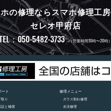
マホの修理ならスマホ修理工房
セレオ甲府店
TEL：050-5482-3733
（営業時間10時〜20時
ポート
修理メニュー
下取り
ガラス割れ修理
保証と補償
水没修理