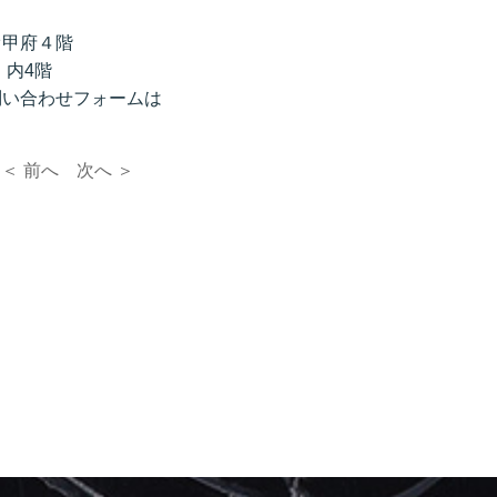
オ甲府４階
」内4階
770問い合わせフォームは
＜ 前へ
次へ ＞