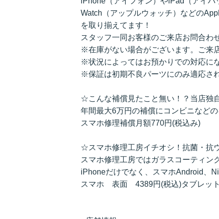
iPhone（アイフォン）やiPad（アイ
Watch（アップルウォッチ）などのAppl
を取り揃えてます！
スタッフ一同お客様のご来店お問合わ
※在庫がない場合がございます。ご来
※状況によってはお預かりでの対応に
※保証は初期不良パーツにのみ適応さ
☆こんな補償見たこと無い！？当店独
年間最大6万円の補償にコンビニなど
スマホ修理補償月額770円(税込み)
☆スマホ修理工房イチオシ！抗菌・抗
スマホ修理工房ではガラスコーティン
iPhoneだけでなく、スマホAndroid、N
スマホ 表面 4389円(税込)タブレット